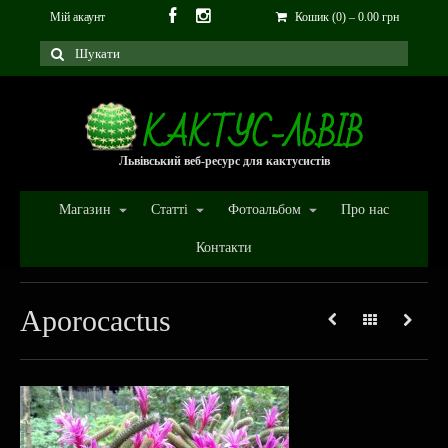
Мій акаунт
Кошик (0)
–
0.00
грн
Львівський веб-ресурс для кактусистів
Магазин
Статті
Фотоальбом
Про нас
Контакти
Aporocactus