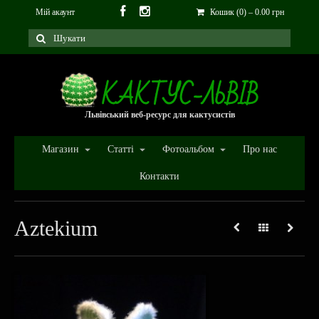
Мій акаунт
Кошик (0)
–
0.00
грн
Львівський веб-ресурс для кактусистів
Магазин
Статті
Фотоальбом
Про нас
Контакти
Aztekium