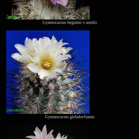
Gymnocactus beguinii v.senilis
Gymnocactus gielsdorfianus