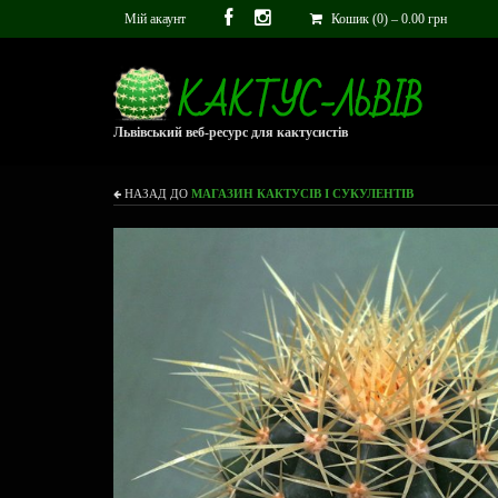
Мій акаунт
Кошик (0)
–
0.00
грн
Львівський веб-ресурс для кактусистів
НАЗАД ДО
МАГАЗИН КАКТУСІВ І СУКУЛЕНТІВ