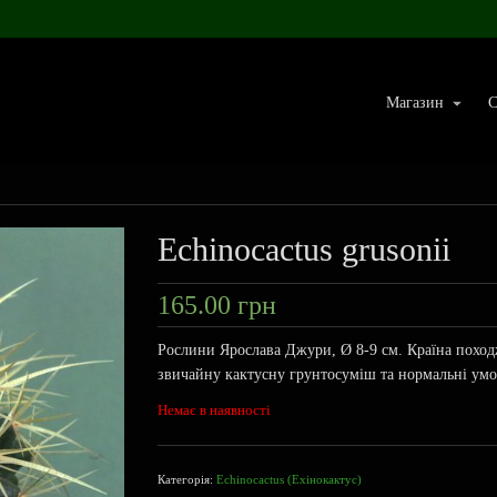
Магазин
С
Echinocactus grusonii
165.00
грн
Рослини Ярослава Джури, Ø 8-9 см. Країна походж
звичайну кактусну грунтосуміш та нормальні ум
Немає в наявності
Категорія:
Echinocactus (Ехінокактус)