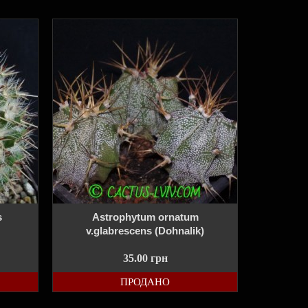
s
Astrophytum ornatum
v.glabrescens (Dohnalik)
35.00
грн
ПРОДАНО