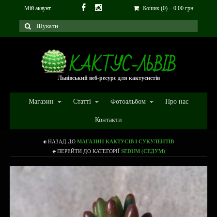
Мій акаунт
Кошик (0)
–
0.00
грн
Львівський веб-ресурс для кактусистів
Магазин
Статті
Фотоальбом
Про нас
Контакти
НАЗАД ДО
МАГАЗИН КАКТУСІВ І СУКУЛЕНТІВ
ПЕРЕЙТИ ДО КАТЕГОРІЇ
SEDUM (СЕДУМ)