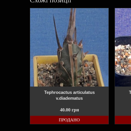
Tephrocactus articulatus
T
v.diadematus
40.00
грн
ПРОДАНО