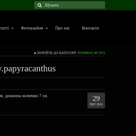
татті
Фотоальбом
Про нас
Контакти
ПЕРЕЙТИ ДО КАТЕГОРІЇ
TEPHROCACTUS
v.papyracanthus
см, довжина колючки 7 см.
29
ВЕР 2016