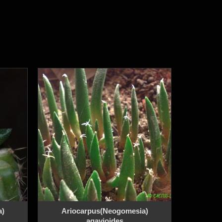
a)
Ariocarpus(Neogomesia)
agavioides