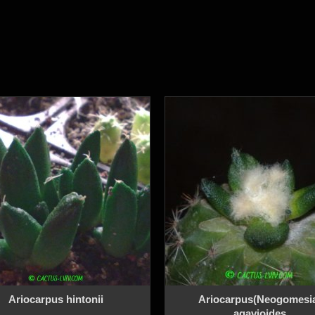
Ariocarpus hintonii
Ariocarpus(Neogomesi
agavioides