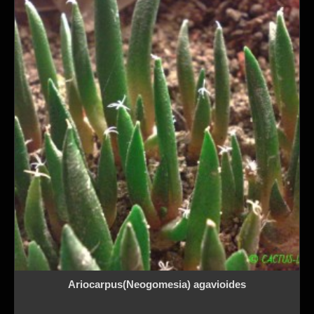
Ariocarpus(Neogomesia) agavioides